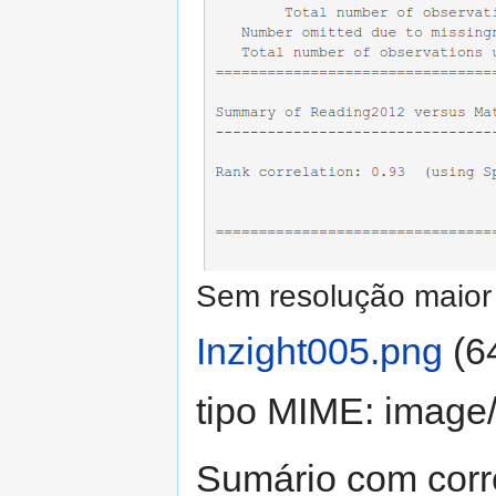
Sem resolução maior 
Inzight005.png
‎
(6
tipo MIME:
image
Sumário com corre