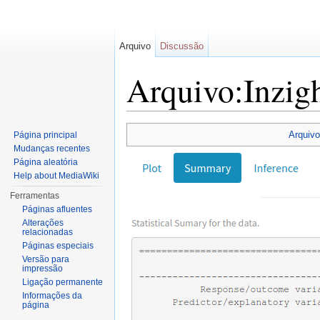
Arquivo
Discussão
Arquivo:Inzig
Ir para:
navegação
,
pesquisa
Arquivo
Página principal
Mudanças recentes
Página aleatória
Help about MediaWiki
Ferramentas
Páginas afluentes
Alterações
relacionadas
Páginas especiais
Versão para
impressão
Ligação permanente
Informações da
página