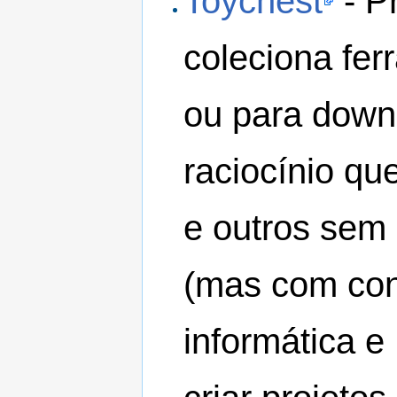
Toychest
- P
coleciona fer
ou para down
raciocínio q
e outros sem
(mas com con
informática e