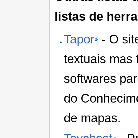
listas de herr
Tapor
- O sit
textuais mas
softwares pa
do Conhecime
de mapas.