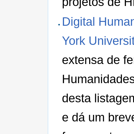
projetos de H
Digital Human
York Universi
extensa de fe
Humanidades D
desta listag
e dá um brev