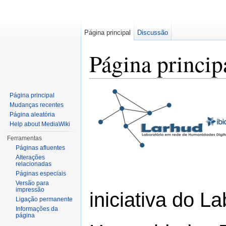
Página principal
Discussão
Página princip
Ir para:
navegação
,
pesquisa
Página principal
Mudanças recentes
Página aleatória
Help about MediaWiki
Ferramentas
Páginas afluentes
Alterações
relacionadas
Páginas especiais
Versão para
impressão
iniciativa do 
Ligação permanente
Informações da
página