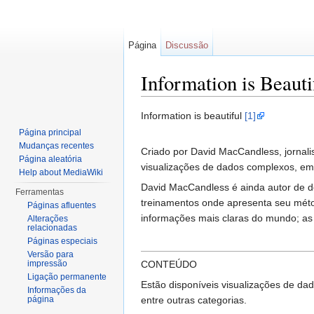
Página
Discussão
Information is Beauti
Ir para:
navegação
,
pesquisa
Information is beautiful
[1]
Página principal
Mudanças recentes
Criado por David MacCandless, jornali
Página aleatória
visualizações de dados complexos, em
Help about MediaWiki
David MacCandless é ainda autor de dois
Ferramentas
treinamentos onde apresenta seu métod
Páginas afluentes
informações mais claras do mundo; as 
Alterações
relacionadas
Páginas especiais
Versão para
impressão
CONTEÚDO
Ligação permanente
Estão disponíveis visualizações de dad
Informações da
página
entre outras categorias.