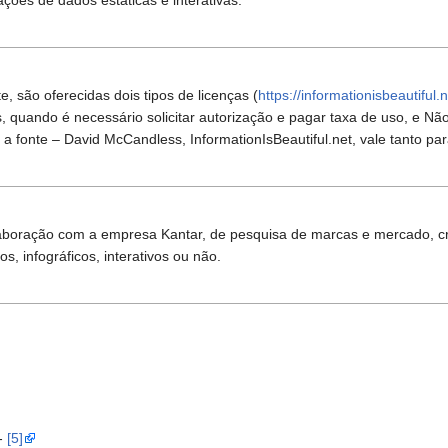
izações de dados estáticas e interativas.
te, são oferecidas dois tipos de licenças (
https://informationisbeautiful.n
s, quando é necessário solicitar autorização e pagar taxa de uso, e Nã
 a fonte – David McCandless, InformationIsBeautiful.net, vale tanto pa
oração com a empresa Kantar, de pesquisa de marcas e mercado, crio
, infográficos, interativos ou não.
 -
[5]