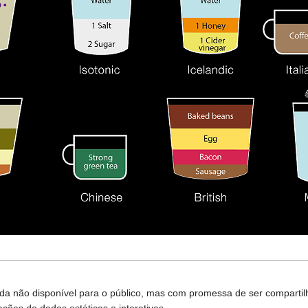
ainda não disponível para o público, mas com promessa de ser compart