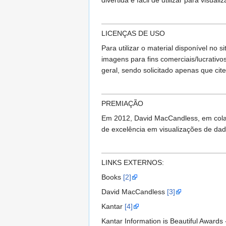
divertida e fácil de utilizar para visual
LICENÇAS DE USO
Para utilizar o material disponível no si
imagens para fins comerciais/lucrativo
geral, sendo solicitado apenas que cite
PREMIAÇÃO
Em 2012, David MacCandless, em colab
de excelência em visualizações de dados
LINKS EXTERNOS:
Books
[2]
David MacCandless
[3]
Kantar
[4]
Kantar Information is Beautiful Awards