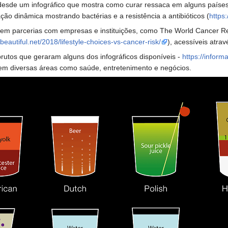
desde um infográfico que mostra como curar ressaca em alguns países
ção dinâmica mostrando bactérias e a resistência a antibióticos (
https:
s em parcerias com empresas e instituições, como The World Cancer Re
sbeautiful.net/2018/lifestyle-choices-vs-cancer-risk/
), acessíveis atrav
brutos que geraram alguns dos infográficos disponíveis -
https://informa
em diversas áreas como saúde, entretenimento e negócios.