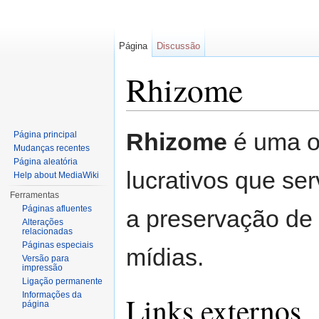
Página
Discussão
Rhizome
Ir para:
navegação
,
pesquisa
Rhizome
é uma or
Página principal
Mudanças recentes
Página aleatória
lucrativos que se
Help about MediaWiki
Ferramentas
Páginas afluentes
a preservação de
Alterações
relacionadas
Páginas especiais
mídias.
Versão para
impressão
Ligação permanente
Informações da
Links externos
página