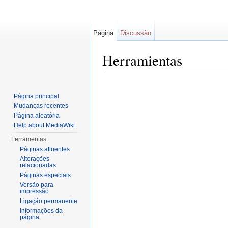
Página
Discussão
Herramientas
Ir para:
navegação
,
pesquisa
Página principal
Mudanças recentes
Página aleatória
Help about MediaWiki
Ferramentas
Páginas afluentes
Alterações
relacionadas
Páginas especiais
Versão para
impressão
Ligação permanente
Informações da
página