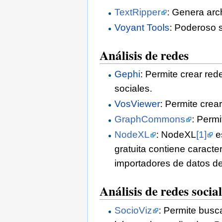
TextRipper
: Genera arc
Voyant Tools
: Poderoso s
Análisis de redes
Gephi
: Permite crear red
sociales.
VosViewer
: Permite crear
GraphCommons
: Perm
NodeXL
: NodeXL
[1]
es
gratuita contiene caracte
importadores de datos de
Análisis de redes socia
SocioViz
: Permite busca