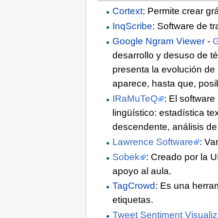
Cortext
: Permite crear gr
InqScribe
: Software de tr
Google Ngram Viewer
-
G
desarrollo y desuso de té
presenta la evolución de
aparece, hasta que, posib
IRaMuTeQ
: El software
lingüístico: estadística 
descendente, análisis de 
Lawrence Software
: Va
Sobek
: Creado por la U
apoyo al aula.
TagCrowd
: Es una herra
etiquetas.
Tweet Sentiment Visualiz