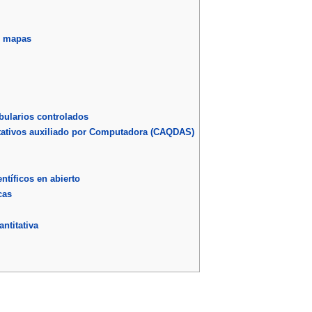
e mapas
bularios controlados
litativos auxiliado por Computadora (CAQDAS)
entíficos en abierto
cas
ntitativa