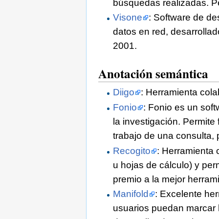
búsquedas realizadas. Pe
Visone
: Software de des
datos en red, desarrolla
2001.
Anotación semántica
Diigo
: Herramienta cola
Fonio
: Fonio es un soft
la investigación. Permite
trabajo de una consulta, 
Recogito
: Herramienta 
u hojas de cálculo) y per
premio a la mejor herram
Manifold
: Excelente her
usuarios puedan marcar lo