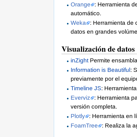
Orange
: Herramienta d
automático.
Weka
: Herramienta de 
datos en grandes volúme
Visualización de datos
inZight
Permite ensamblar 
Information is Beautiful
: 
previamente por el equipo
Timeline JS
: Herramienta
Everviz
: Herramienta pa
versión completa.
Plotly
: Herramienta en l
FoamTree
: Realiza la 