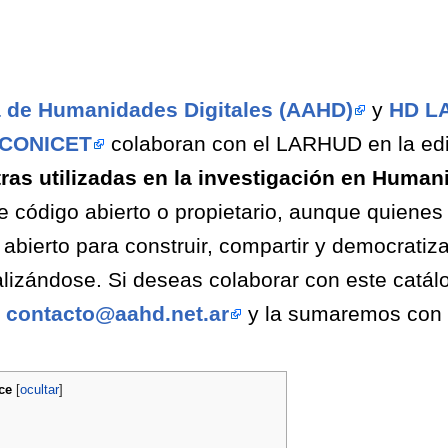
a de Humanidades Digitales (AAHD)
y
HD LA
e CONICET
colaboran con el LARHUD en la edic
ras utilizadas en la investigación en Human
 de código abierto o propietario, aunque quiene
 abierto para construir, compartir y democratiz
izándose. Si deseas colaborar con este catálo
a
contacto@aahd.net.ar
y la sumaremos con 
ce
[
ocultar
]